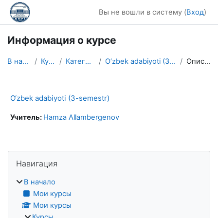
Перейти к основному содержанию
Вы не вошли в систему (
Вход
)
Информация о курсе
В начало
Курсы
Категория 1
O‘zbek adabiyoti (3-semestr)
Описание
O‘zbek adabiyoti (3-semestr)
Учитель:
Hamza Allambergenov
Блоки
Пропустить Навигация
Навигация
В начало
Мои курсы
Мои курсы
Курсы