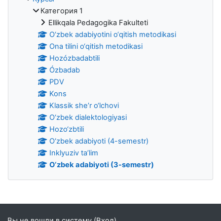
Категория 1
Ellikqala Pedagogika Fakulteti
O‘zbek adabiyotini o‘qitish metodikasi
Ona tilini o‘qitish metodikasi
Hozózbadabtili
Ózbadab
PDV
Kons
Klassik she’r o‘lchovi
O‘zbek dialektologiyasi
Hozo‘zbtili
O‘zbek adabiyoti (4-semestr)
Inklyuziv ta’lim
O‘zbek adabiyoti (3-semestr)
Дополнительные блоки
Вы не вошли в систему (
Вход
)