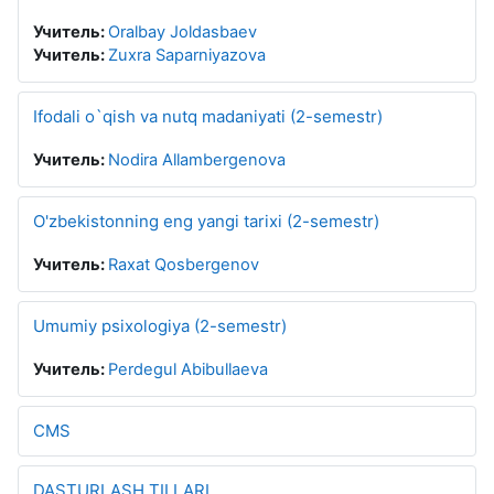
Учитель:
Oralbay Joldasbaev
Учитель:
Zuxra Saparniyazova
Ifodali o`qish va nutq madaniyati (2-semestr)
Учитель:
Nodira Allambergenova
O'zbekistonning eng yangi tarixi (2-semestr)
Учитель:
Raxat Qosbergenov
Umumiy psixologiya (2-semestr)
Учитель:
Perdegul Abibullaeva
CMS
DASTURLASH TILLARI