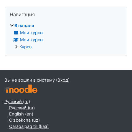
Блоки
Пропустить Навигация
Навигация
В начало
Мои курсы
Мои курсы
Курсы
Дополнительные блоки
Вы не вошли в систему (
Вход
)
Русский ‎(ru)‎
Русский ‎(ru)‎
English ‎(en)‎
O'zbekcha ‎(uz)‎
Qaraqalpaq tili ‎(kaa)‎