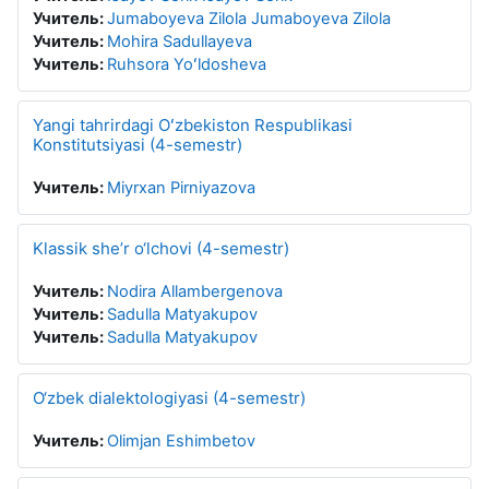
Учитель:
Jumaboyeva Zilola Jumaboyeva Zilola
Учитель:
Mohira Sadullayeva
Учитель:
Ruhsora Yoʻldosheva
Yangi tahrirdagi Oʻzbekiston Respublikasi
Konstitutsiyasi (4-semestr)
Учитель:
Miyrxan Pirniyazova
Klassik she’r o‘lchovi (4-semestr)
Учитель:
Nodira Allambergenova
Учитель:
Sadulla Matyakupov
Учитель:
Sadulla Matyakupov
O‘zbek dialektologiyasi (4-semestr)
Учитель:
Olimjan Eshimbetov