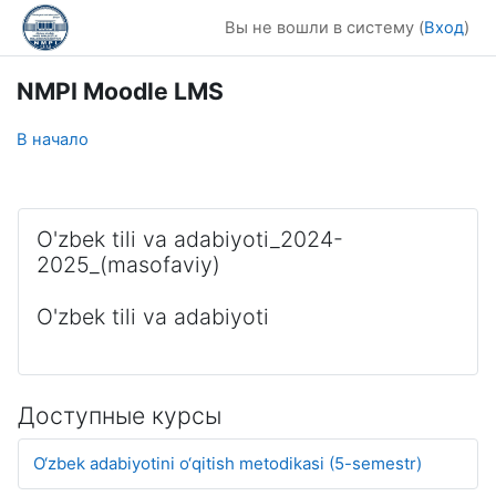
Перейти к основному содержанию
Вы не вошли в систему (
Вход
)
NMPI Moodle LMS
В начало
O'zbek tili va adabiyoti_2024-
2025_(masofaviy)
O'zbek tili va adabiyoti
Доступные курсы
O‘zbek adabiyotini o‘qitish metodikasi (5-semestr)