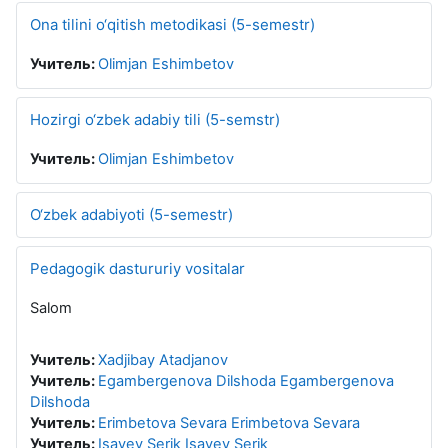
Ona tilini o‘qitish metodikasi (5-semestr)
Учитель:
Olimjan Eshimbetov
Hozirgi o‘zbek adabiy tili (5-semstr)
Учитель:
Olimjan Eshimbetov
O‘zbek adabiyoti (5-semestr)
Pedagogik dastururiy vositalar
Salom
Учитель:
Xadjibay Atadjanov
Учитель:
Egambergenova Dilshoda Egambergenova
Dilshoda
Учитель:
Erimbetova Sevara Erimbetova Sevara
Учитель:
Isayev Serik Isayev Serik