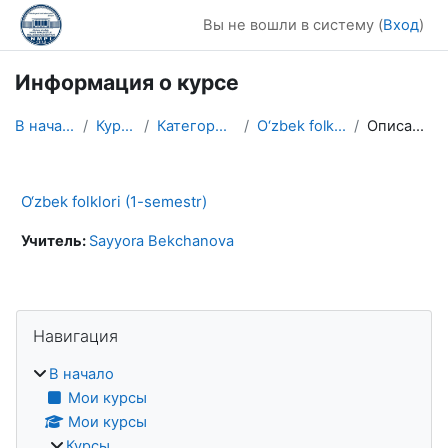
Перейти к основному содержанию
Вы не вошли в систему (
Вход
)
Информация о курсе
В начало
Курсы
Категория 1
O‘zbek folklori
Описание
O‘zbek folklori (1-semestr)
Учитель:
Sayyora Bekchanova
Блоки
Пропустить Навигация
Навигация
В начало
Мои курсы
Мои курсы
Курсы