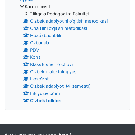
Категория 1
Ellikqala Pedagogika Fakulteti
O‘zbek adabiyotini o‘qitish metodikasi
Ona tilini o‘qitish metodikasi
Hozózbadabtili
Ózbadab
PDV
Kons
Klassik she’r o‘lchovi
O‘zbek dialektologiyasi
Hozo‘zbtili
O‘zbek adabiyoti (4-semestr)
Inklyuziv ta’lim
O‘zbek folklori
Дополнительные блоки
Вы не вошли в систему (
Вход
)