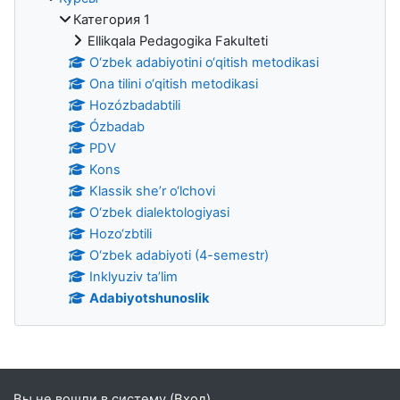
Категория 1
Ellikqala Pedagogika Fakulteti
O‘zbek adabiyotini o‘qitish metodikasi
Ona tilini o‘qitish metodikasi
Hozózbadabtili
Ózbadab
PDV
Kons
Klassik she’r o‘lchovi
O‘zbek dialektologiyasi
Hozo‘zbtili
O‘zbek adabiyoti (4-semestr)
Inklyuziv ta’lim
Adabiyotshunoslik
Дополнительные блоки
Вы не вошли в систему (
Вход
)