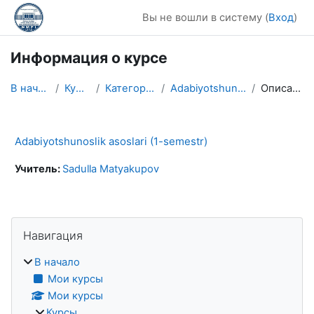
Перейти к основному содержанию
Вы не вошли в систему (
Вход
)
Информация о курсе
В начало
Курсы
Категория 1
Adabiyotshunoslik
Описание
Adabiyotshunoslik asoslari (1-semestr)
Учитель:
Sadulla Matyakupov
Блоки
Пропустить Навигация
Навигация
В начало
Мои курсы
Мои курсы
Курсы