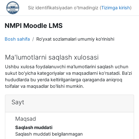
Asosiy mundarijaga o‘tish
Siz identifikatsiyadan o'tmadingiz (
Tizimga kirish
)
NMPI Moodle LMS
Bosh sahifa
Ro‘yxat sozlamalari umumiy ko‘rinishi
Ma'lumotlarni saqlash xulosasi
Ushbu xulosa foydalanuvchi ma'lumotlarini saqlash uchun
sukut bo'yicha kategoriyalar va maqsadlarni ko'rsatadi. Ba'zi
hududlarda bu yerda keltirilganlarga qaraganda aniqroq
toifalar va maqsadlar bo'lishi mumkin.
Sayt
Maqsad
Saqlash muddati
Saqlash muddati belgilanmagan